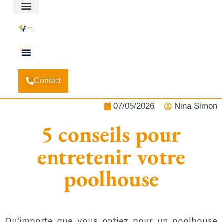
Espace client
Accueil
Actualités
-
-
5 conseils pour entretenir votre
Contact
poolhouse
07/05/2026
Nina Simon
5 conseils pour
entretenir votre
poolhouse
Qu’importe que vous optiez pour un poolhouse