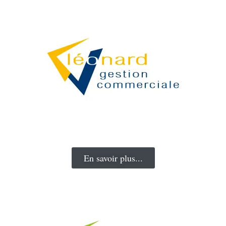
Nombreuses fonctionnalités : Haut niveau
de personnalisation des modèles d'impression, du
logiciel... Du devis à la facturation, croquis de
menuiserie, gestion des tâches et des plannings,
gestion de la relation client, statistiques, transfert en
comptabilité...
En savoir plus...
Nombreuses fonctionnalités : Haut niveau de