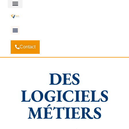
Espace client
Accueil
-
Solutions
Contact
DES
LOGICIELS
MÉTIERS