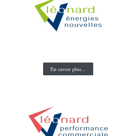
personnalisation des modèles d'impression, du logiciel
... Du devis à la facturation, croquis de menuiserie,
gestion des tâches, suivi des plannings prévisionnels
des chantiers (déclaration de travaux, demande de
subventions, mise en service d’ERDF) , statistiques,
transfert en comptabilité..
En savoir plus...
L'accompagnement qui va sur le terrain. Vous êtes
dirigeants, vous le savez mieux que quiconque : le
facteur humain est prépondérant. Avant de vendre des
produits, on vend d'abord à des personnes. Dans la
vente, la seule réalité qui compte est celle du terrain.