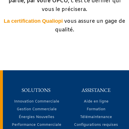
partie, par votre OPCO
, c’est ce dernier qui
vous le précisera.
vous assure un gage de
La certification Qualiopi
qualité.
SOLUTIONS
ASSISTANCE
Innovation Commerciale
Aide en ligne
Gestion Commerciale
Formation
Énergies Nouvelles
Télémaintenance
Performance Commerciale
Configurations requises