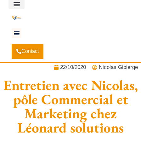
Espace client
Accueil
Actualités
-
-
Entretien avec Nicolas, pôle
Contact
Commercial et Marketing chez Léonard solutions
22/10/2020
Nicolas Gibierge
Entretien avec Nicolas,
pôle Commercial et
Marketing chez
Léonard solutions