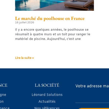
Le marché du poolhouse en France
16 juillet 2026
Il y a encore quelques années, le poolhouse se
résumait à quatre murs et un toit pour ranger le
matériel de piscine. Aujourd’hui, c’est une
Lire la suite »
NCE
LA SOCIÉTÉ
Votre adresse mai
igne
Léonard Solutions
on
Actualités
nance
Nos références