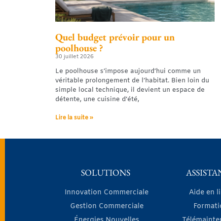
Quel budget prévoir pour un
poolhouse ?
30 juillet 2026
Le poolhouse s’impose aujourd’hui comme un
véritable prolongement de l’habitat. Bien loin du
simple local technique, il devient un espace de
détente, une cuisine d’été,
Lire la suite »
SOLUTIONS
ASSISTA
Innovation Commerciale
Aide en l
Gestion Commerciale
Formati
Énergies Nouvelles
Télémainte