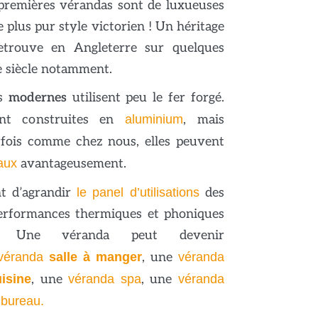
 premières vérandas sont de luxueuses
le plus pur style victorien ! Un héritage
retrouve en Angleterre sur quelques
e siècle notamment.
as
modernes
utilisent peu le fer forgé.
ment construites en
aluminium
, mais
arfois comme chez nous, elles peuvent
aux
avantageusement.
t d’agrandir
le panel d’utilisations
des
performances thermiques et phoniques
). Une véranda peut devenir
véranda
salle à manger
, une
véranda
isine
, une
véranda spa
, une
véranda
 bureau.