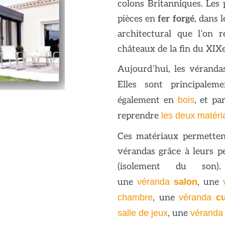
colons Britanniques. Les
pièces en
fer forgé
, dans 
architectural que l’on 
châteaux de la fin du XIX
Aujourd’hui, les vérand
Elles sont principale
également en
bois
, et p
reprendre
les deux matéri
Ces matériaux permetten
vérandas grâce à leurs 
(isolement du son
une
véranda
salon
, une
chambre
, une
véranda
cu
salle de jeux
, une
véranda