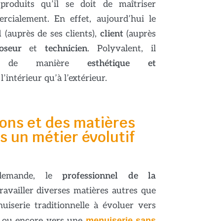
roduits qu’il se doit de maîtriser
cialement. En effet, aujourd’hui le
l
(auprès de ses clients),
client
(auprès
oseur
et
technicien
. Polyvalent, il
tat de manière
esthétique et
l’intérieur qu’à l’extérieur.
ions et des matières
rs un métier évolutif
demande, le
professionnel de la
availler diverses matières autres que
uiserie traditionnelle à évoluer vers
C
ou encore vers une
menuiserie sans