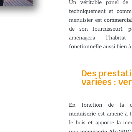
Un véritable panel de p
techniquement et commer
menuisier est
commercia
de son fournisseur),
p
aménagera l’habi
fonctionnelle
aussi bien à 
Des prestat
variées : ve
En fonction de la 
menuiserie
est amené à tr
le bois et apporte la men
une
menuiserie
Alu/PV