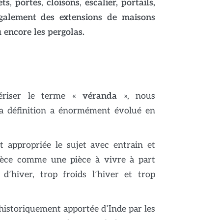
ets
,
portes
,
cloisons
,
escalier, portails,
également des extensions de maisons
 encore les pergolas.
tériser le terme «
véranda
», nous
sa définition a énormément évolué en
t appropriée le sujet avec entrain et
pièce comme une pièce à vivre à part
 d’hiver, trop froids l’hiver et trop
historiquement apportée d’Inde par les