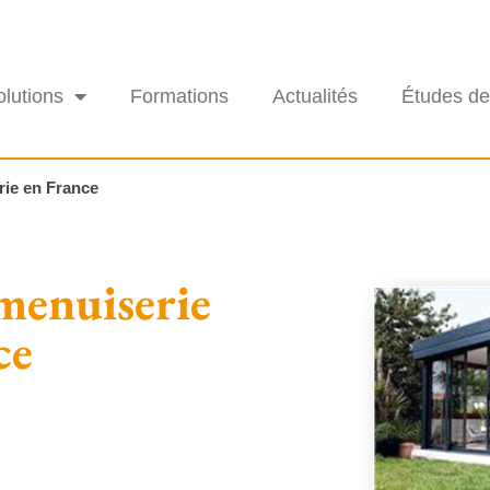
olutions
Formations
Actualités
Études de
rie en France
menuiserie
ce