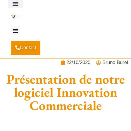
Espace client
Accueil
Actualités
-
-
Présentation de notre logiciel
Contact
Innovation Commerciale
22/10/2020
Bruno Burel
Présentation de notre
logiciel Innovation
Commerciale