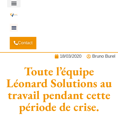
Espace client
Accueil
Actualités
-
-
Toute l’équipe Léonard Solutions au
Contact
travail pendant cette période de crise.
18/03/2020
Bruno Burel
Toute l’équipe
Léonard Solutions au
travail pendant cette
période de crise.