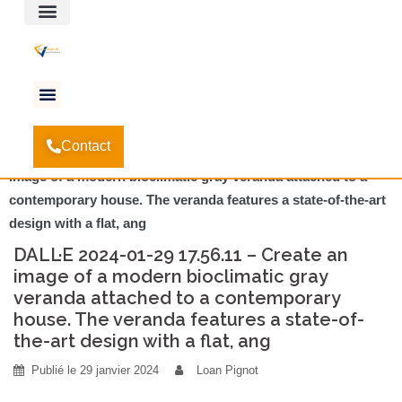
Espace client
Accueil
Vous avez un projet de véranda? Voici ce
-
Contact
qu’il faut savoir.
-
DALL·E 2024-01-29 17.56.11 – Create an
image of a modern bioclimatic gray veranda attached to a
contemporary house. The veranda features a state-of-the-art
design with a flat, ang
DALL·E 2024-01-29 17.56.11 – Create an
image of a modern bioclimatic gray
veranda attached to a contemporary
house. The veranda features a state-of-
the-art design with a flat, ang
Publié le
29 janvier 2024
Loan Pignot