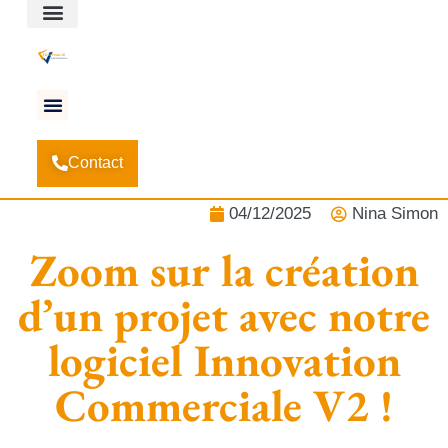
Espace client
Accueil
Actualités
-
-
Zoom sur la création d’un projet avec
Contact
notre logiciel Innovation Commerciale V2 !
04/12/2025
Nina Simon
Zoom sur la création
d’un projet avec notre
logiciel Innovation
Commerciale V2 !