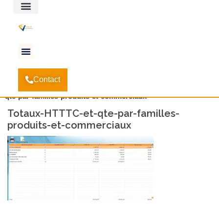
Espace client
Accueil
Solutions
Gestion commerciale
-
-
-
Contact
Statistiques – Gestion commerciale
-
Totaux-HTTTC-et-
qte-par-familles-produits-et-commerciaux
Totaux-HTTTC-et-qte-par-familles-
produits-et-commerciaux