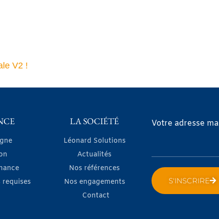
le V2 !
NCE
LA SOCIÉTÉ
Votre adresse mai
igne
Léonard Solutions
on
Actualités
nance
Nos références
S'INSCRIRE
 requises
Nos engagements
Contact