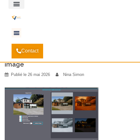
Espace client
Accueil
3 bonnes raisons d’opter pour Innovation
-
Contact
Commerciale V2 !
-
image
image
Publié le
26 mai 2026
Nina Simon