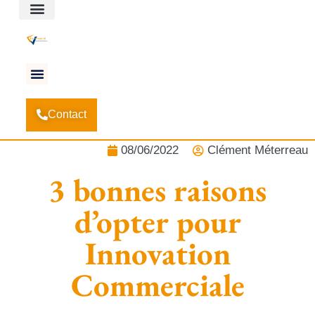
Espace client
Accueil
Actualités
-
-
3 bonnes raisons d’opter pour
Contact
Innovation Commerciale
08/06/2022
Clément Méterreau
3 bonnes raisons
d’opter pour
Innovation
Commerciale