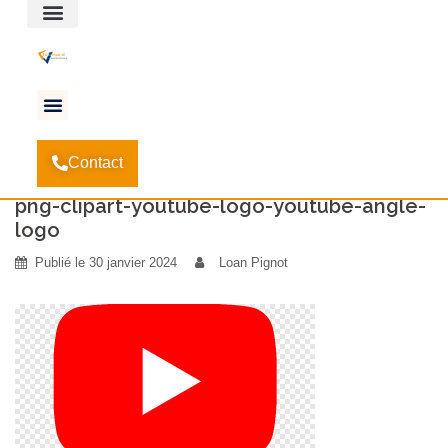
Espace client
Accueil
Innovation Commerciale lance sa chaîne
-
Contact
YouTube
-
png-clipart-youtube-logo-youtube-angle-logo
png-clipart-youtube-logo-youtube-angle-
logo
Publié le
30 janvier 2024
Loan Pignot