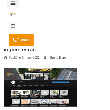
Espace client
Accueil
Chaîne YouTube Léonard Solutions
-
-
Imprim
Contact
ecran
Imprim ecran
Publié le
9 mars 2021
Bruno Burel