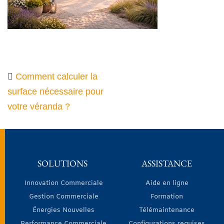
Comment calculer la
surface nécessaire pour
votre véranda ?
SOLUTIONS
ASSISTANCE
Innovation Commerciale
Aide en ligne
Gestion Commerciale
Formation
Énergies Nouvelles
Télémaintenance
Performance Commerciale
Configurations requises