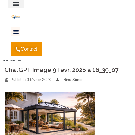
Espace client
Accueil
Comment calculer la surface nécessaire
-
Contact
pour votre véranda ?
-
ChatGPT Image 9 févr. 2026 à
16_39_07
ChatGPT Image 9 févr. 2026 à 16_39_07
Publié le
9 février 2026
Nina Simon