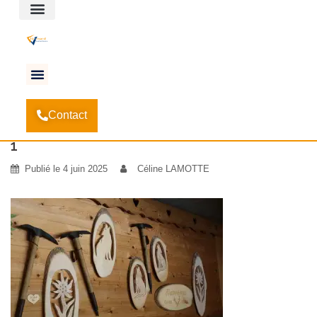
Espace client
Accueil
Comment valoriser les chutes de bois : 7
-
Contact
idées concrètes et rentables
-
1
1
Publié le
4 juin 2025
Céline LAMOTTE