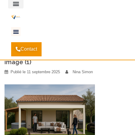
Espace client
Accueil
Entretien avec Louane, arrivée il y a
-
Contact
quelques semaines
-
image (1)
image (1)
Publié le
11 septembre 2025
Nina Simon