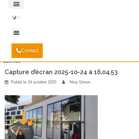
Espace client
Accueil
Entretien avec Thomas, arrivé chez nous il y
-
Contact
a quelques semaines
-
Capture d’écran 2025-10-24 à
16.04.53
Capture d’écran 2025-10-24 à 16.04.53
Publié le
24 octobre 2025
Nina Simon