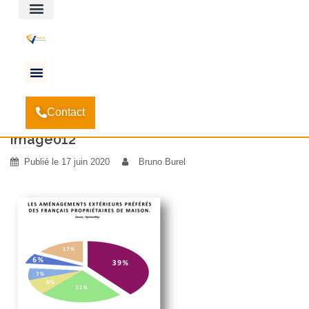
Espace client
Accueil
Etude du marché de la pergola en France
-
-
Contact
image012
image012
Publié le
17 juin 2020
Bruno Burel