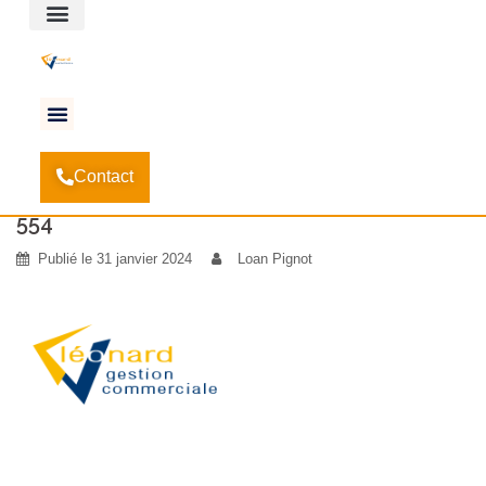
Espace client
Accueil
La gestion commerciale de LEONARD
-
Contact
passe en Client Serveur
-
554
554
Publié le
31 janvier 2024
Loan Pignot