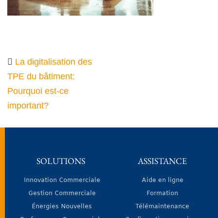
La digitalisation des
TPE du bâtiment:
Pourquoi est-ce
important?
SOLUTIONS
ASSISTANCE
Innovation Commerciale
Aide en ligne
Gestion Commerciale
Formation
Énergies Nouvelles
Télémaintenance