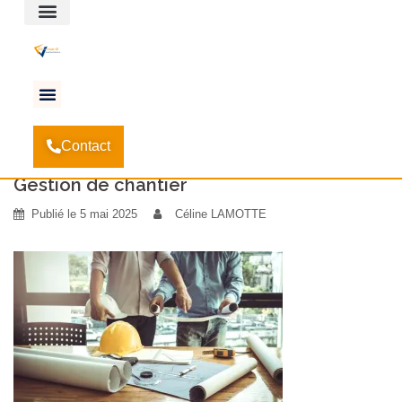
Espace client
Accueil
La digitalisation des TPE du bâtiment:
-
Contact
Pourquoi est-ce important?
-
Gestion de chantier
Gestion de chantier
Publié le
5 mai 2025
Céline LAMOTTE