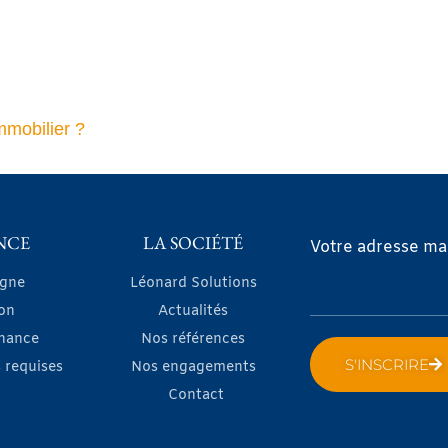
mmobilier ?
NCE
LA SOCIÉTÉ
Votre adresse mai
igne
Léonard Solutions
on
Actualités
nance
Nos références
S'INSCRIRE
 requises
Nos engagements
Contact