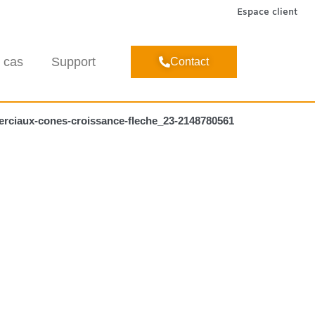
Espace client
 cas
Support
Contact
rciaux-cones-croissance-fleche_23-2148780561