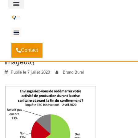
Espace client
Accueil
Le marché de la menuiserie post Covid-19
-
-
Contact
image003
image003
Publié le
7 juillet 2020
Bruno Burel