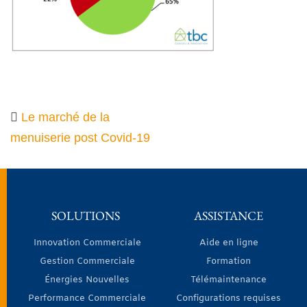
Le marché de la
menuiserie post Covid-19
SOLUTIONS
ASSISTANCE
Innovation Commerciale
Aide en ligne
Gestion Commerciale
Formation
Énergies Nouvelles
Télémaintenance
Performance Commerciale
Configurations requises