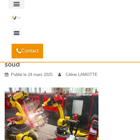
Espace client
Accueil
Les avancées en matière de robotique dans
-
Contact
le secteur de la construction
-
soud
soud
Publié le
24 mars 2025
Céline LAMOTTE