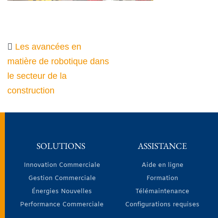
Les avancées en
matière de robotique dans
le secteur de la
construction
SOLUTIONS
ASSISTANCE
Innovation Commerciale
Aide en ligne
Gestion Commerciale
Formation
Énergies Nouvelles
Télémaintenance
Performance Commerciale
Configurations requises