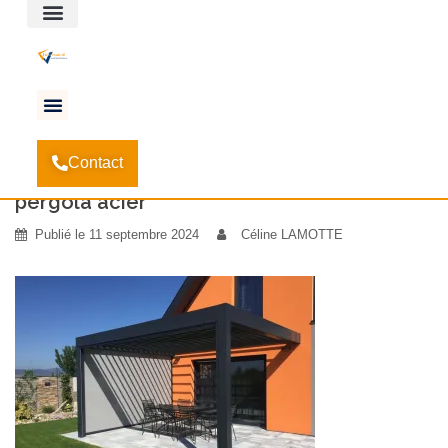
Espace client
Accueil
Les différents modèles de Pergolas
-
-
pergola
Contact
acier
pergola acier
Publié le
11 septembre 2024
Céline LAMOTTE