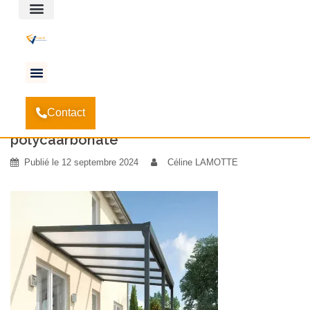
Espace client
Accueil
Les différents modèles de Pergolas
-
-
Contact
polycaarbonate
polycaarbonate
Publié le
12 septembre 2024
Céline LAMOTTE