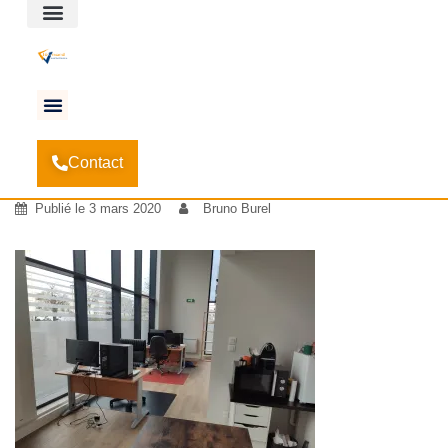
Espace client
Accueil
Nous voilà intallés!!
-
-
IMG_20200228_163525
Contact
IMG_20200228_163525
Publié le
3 mars 2020
Bruno Burel