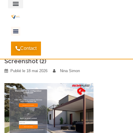
Espace client
Accueil
NOUVEAU – Arrivée du configurateur 3D
-
Contact
Léonard Solutions !
-
Screenshot (2)
Screenshot (2)
Publié le
18 mai 2026
Nina Simon