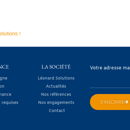
lutions !
NCE
LA SOCIÉTÉ
Votre adresse mai
igne
Léonard Solutions
on
Actualités
nance
Nos références
S'INSCRIRE
 requises
Nos engagements
Contact