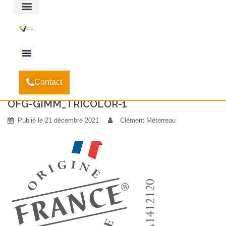
Espace client
Accueil
Pourquoi privilégier la menuiserie française
-
Contact
?
-
OFG-GIMM_TRICOLOR-1
OFG-GIMM_TRICOLOR-1
Publié le
21 décembre 2021
Clément Méterreau