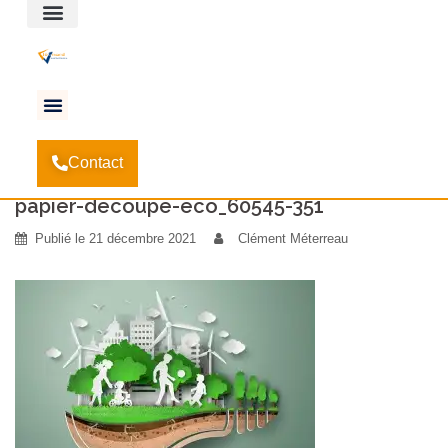
Espace client
Accueil
Pourquoi privilégier la menuiserie française
-
Contact
?
-
papier-decoupe-eco_60545-351
papier-decoupe-eco_60545-351
Publié le
21 décembre 2021
Clément Méterreau