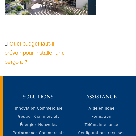
Quel budget faut-il
prévoir pour installer une
pergola ?
SOLUTIONS
ASSISTANCE
Innovation Commerciale
Aide en ligne
Gestion Commerciale
Formation
Énergies Nouvelles
Télémaintenance
Performance Commerciale
Configurations requises