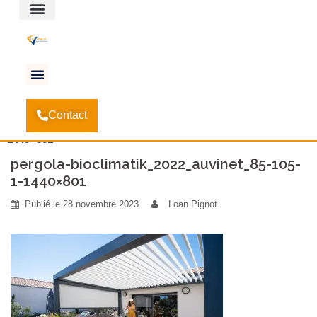
Espace client
Accueil
Quel budget faut-il prévoir pour installer une
-
Contact
pergola ?
-
pergola-bioclimatik_2022_auvinet_85-105-1-
1440×801
pergola-bioclimatik_2022_auvinet_85-105-
1-1440×801
Publié le
28 novembre 2023
Loan Pignot