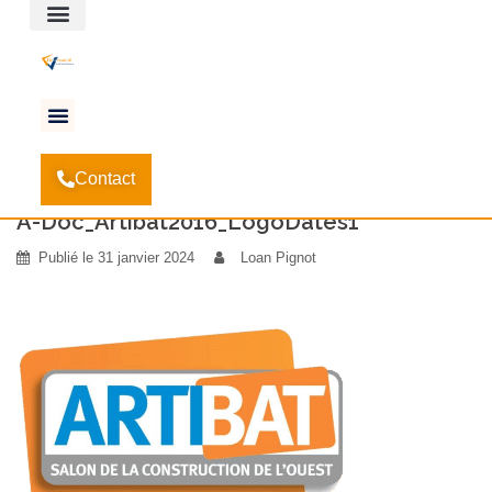
Espace client
Accueil
Salon ARTIBAT 2016
-
-
A-
Contact
Doc_Artibat2016_LogoDates1
A-Doc_Artibat2016_LogoDates1
Publié le
31 janvier 2024
Loan Pignot