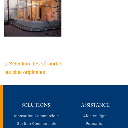
Sélection des vérandas
les plus originales
SOLUTIONS
ASSISTANCE
Innovation Commerciale
Aide en ligne
Gestion Commerciale
Formation