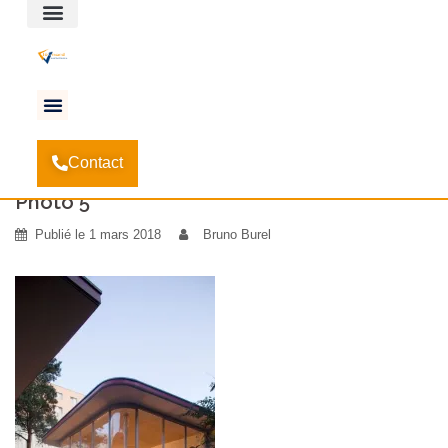
Espace client
Accueil
Sélection des vérandas les plus originales
-
-
Contact
Photo 5
Photo 5
Publié le
1 mars 2018
Bruno Burel