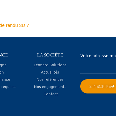
 de rendu 3D ?
NCE
LA SOCIÉTÉ
Votre adresse mai
igne
Léonard Solutions
on
Actualités
nance
Nos références
S'INSCRIRE
 requises
Nos engagements
Contact