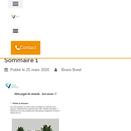
Espace client
Accueil
Vous avez un projet de véranda? Voici ce
-
Contact
qu’il faut savoir.
-
Sommaire 1
Sommaire 1
Publié le
25 mars 2020
Bruno Burel