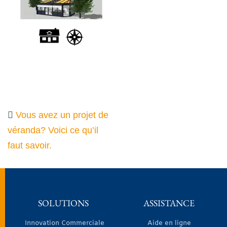
Vous avez un projet de
véranda? Voici ce qu’il
faut savoir.
SOLUTIONS
ASSISTANCE
Innovation Commerciale
Aide en ligne