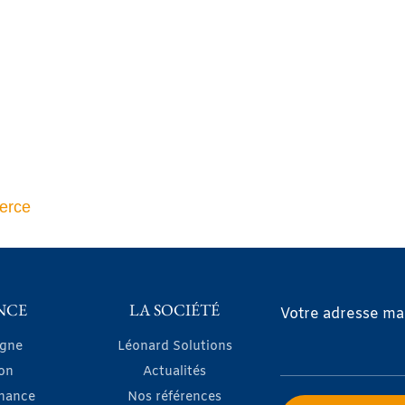
erce
NCE
LA SOCIÉTÉ
Votre adresse mai
igne
Léonard Solutions
on
Actualités
nance
Nos références