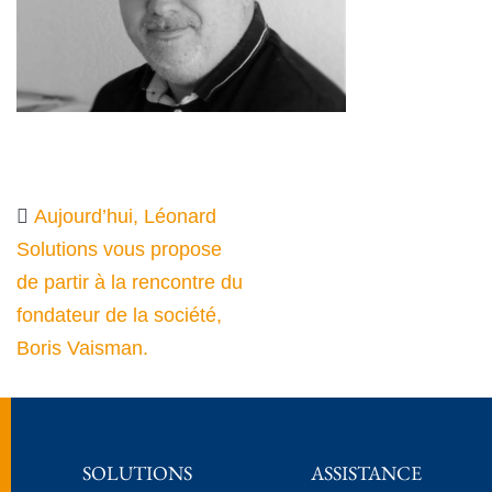
Aujourd’hui, Léonard
Solutions vous propose
de partir à la rencontre du
fondateur de la société,
Boris Vaisman.
SOLUTIONS
ASSISTANCE