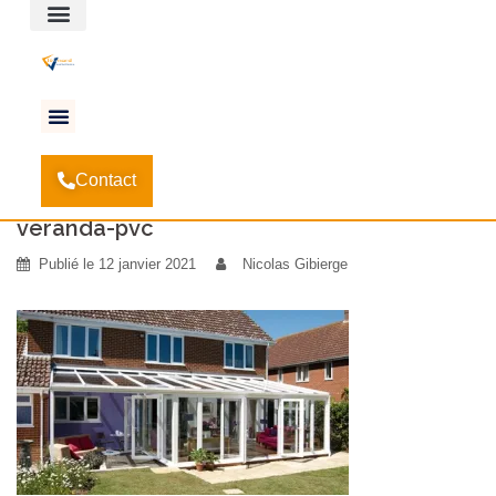
Espace client
Accueil
La véranda, une véritable pièce à vivre avec
-
Contact
Vie et Veranda
-
veranda-pvc
veranda-pvc
Publié le
12 janvier 2021
Nicolas Gibierge