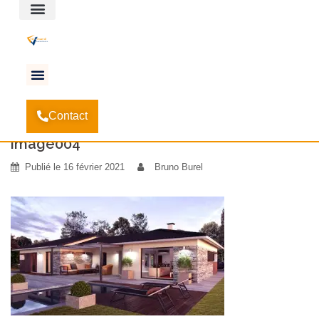
Espace client
Accueil
Le marché de la menuiserie en France
-
-
Contact
image004
image004
Publié le
16 février 2021
Bruno Burel