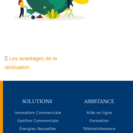
Les avantages de la
rénovation
SOLUTIONS
ASSISTANCE
Innovation Commerciale
Aide en ligne
Gestion Commerciale
Formation
Énergies Nouvelles
Télémaintenance