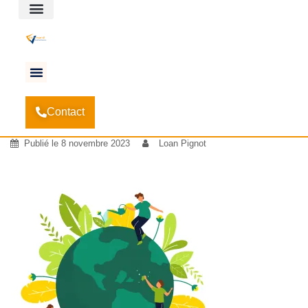
Espace client
Accueil
Les avantages de la rénovation
-
-
3726696
Contact
3726696
Publié le
8 novembre 2023
Loan Pignot