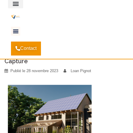
Espace client
Accueil
Les Bâtiments à Basse Consommation
-
Contact
Energétique (BBC)
-
Capture
Capture
Publié le
28 novembre 2023
Loan Pignot