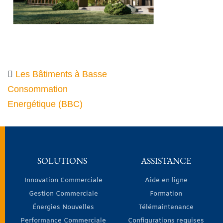
Les Bâtiments à Basse
Consommation
Energétique (BBC)
SOLUTIONS
ASSISTANCE
Innovation Commerciale
Aide en ligne
Gestion Commerciale
Formation
Énergies Nouvelles
Télémaintenance
Performance Commerciale
Configurations requises