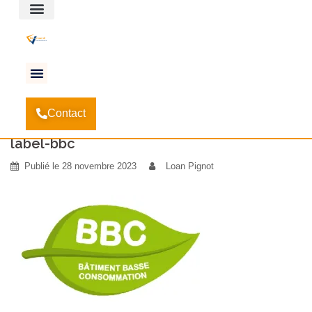
Espace client
Accueil
Les Bâtiments à Basse Consommation
-
Contact
Energétique (BBC)
-
label-bbc
label-bbc
Publié le
28 novembre 2023
Loan Pignot