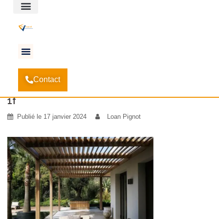
Espace client
Accueil
Les différents styles de pergola à travers le
-
Contact
monde
-
1f
1f
Publié le
17 janvier 2024
Loan Pignot