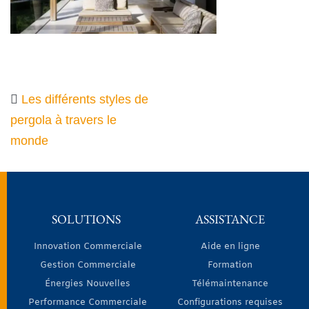
Les différents styles de
pergola à travers le
monde
SOLUTIONS
ASSISTANCE
Innovation Commerciale
Aide en ligne
Gestion Commerciale
Formation
Énergies Nouvelles
Télémaintenance
Performance Commerciale
Configurations requises