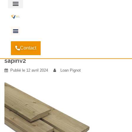
Espace client
Accueil
Les vérandas en bois, un matériau
-
Contact
indémodable
-
sapinv2
sapinv2
Publié le
12 avril 2024
Loan Pignot