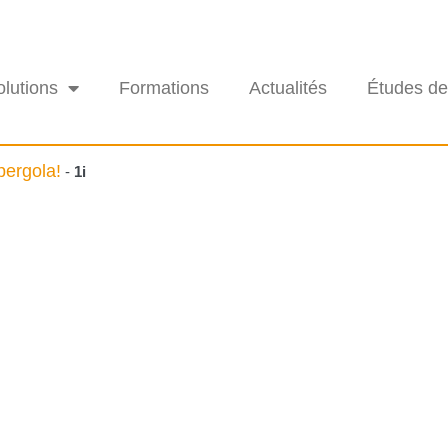
olutions
Formations
Actualités
Études de
pergola!
-
1i