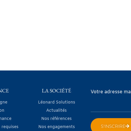
NCE
LA SOCIÉTÉ
Votre adresse mai
igne
Léonard Solutions
on
Actualités
nance
Nos références
S'INSCRIRE
 requises
Nos engagements