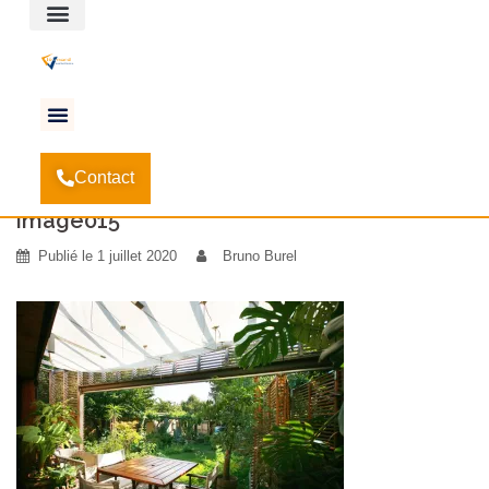
Espace client
Accueil
Quelques idées pour décorer sa pergola!
-
-
Contact
image015
image015
Publié le
1 juillet 2020
Bruno Burel